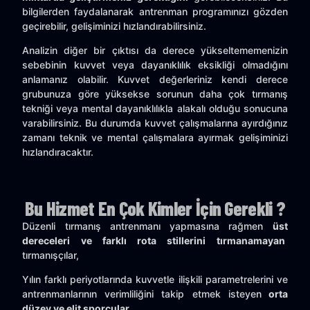
bilgilerden faydalanarak antrenman programınızı gözden
geçirebilir, gelişiminizi hızlandırabilirsiniz.
Analizin diğer bir çıktısı da derece yükseltememenizin
sebebinin kuvvet veya dayanıklılık eksikliği olmadığını
anlamanız olabilir. Kuvvet değerleriniz kendi derece
grubunuza göre yüksekse sorunun daha çok tırmanış
tekniği veya mental dayanıklılıkla alakalı olduğu sonucuna
varabilirsiniz. Bu durumda kuvvet çalışmalarına ayırdığınız
zamanı teknik ve mental çalışmalara ayırmak gelişiminizi
hızlandıracaktır.
Bu Hizmet En Çok Kimler İçin Gerekli ?
Düzenli tırmanış antrenmanı yapmasına rağmen
üst
dereceleri ve farklı rota stillerini tırmanamayan
tırmanışçılar,
Yılın farklı periyotlarında kuvvetle ilişkili parametrelerini ve
antrenmanlarının verimliliğini takip etmek isteyen
orta
düzey ve elit sporcular
,